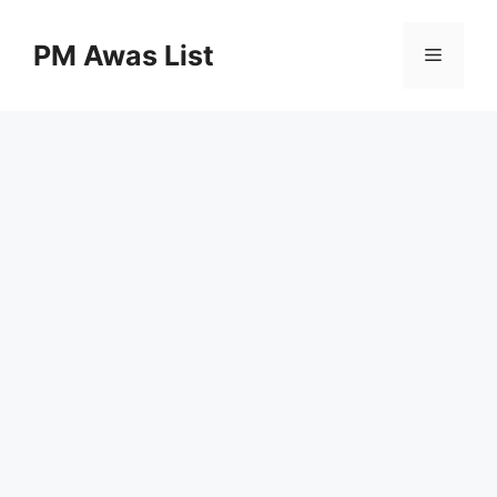
Skip
to
PM Awas List
Menu
content