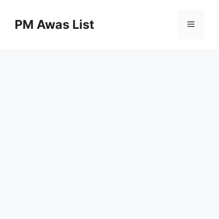
Skip
to
PM Awas List
Menu
content