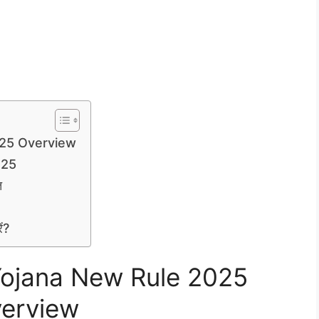
25 Overview
025
त
ं?
ojana New Rule 2025
erview