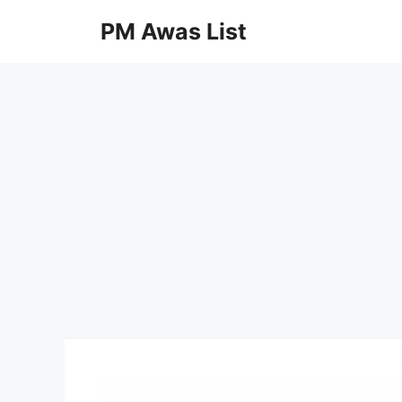
Skip
PM Awas List
to
content