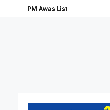
Skip
PM Awas List
to
content