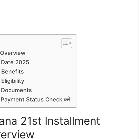
t Overview
t Date 2025
 Benefits
ligibility
nt Documents
 Payment Status Check करें
ana 21st Installment
erview