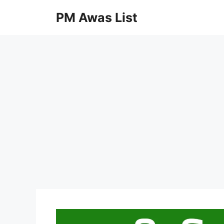
Skip
PM Awas List
to
content