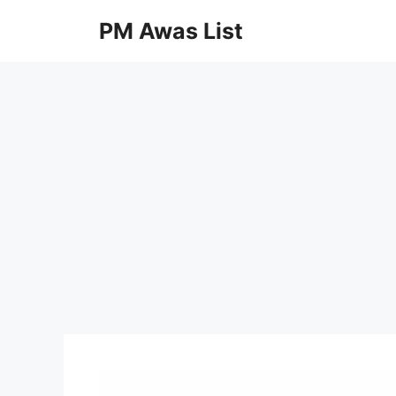
Skip
PM Awas List
to
content