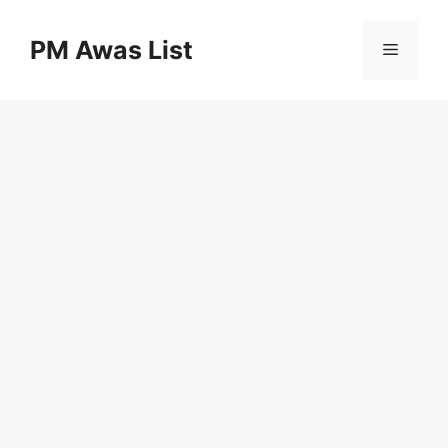
Skip
to
PM Awas List
Menu
content