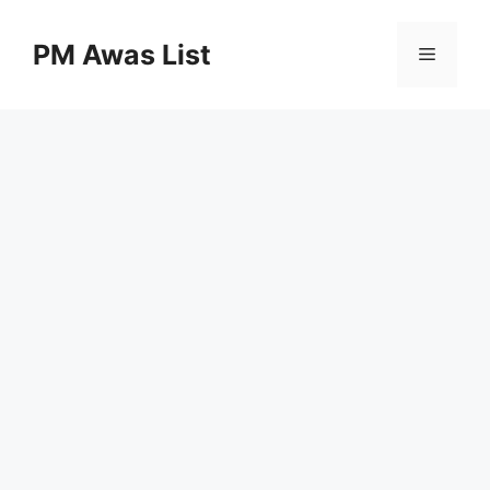
Skip
to
PM Awas List
Menu
content