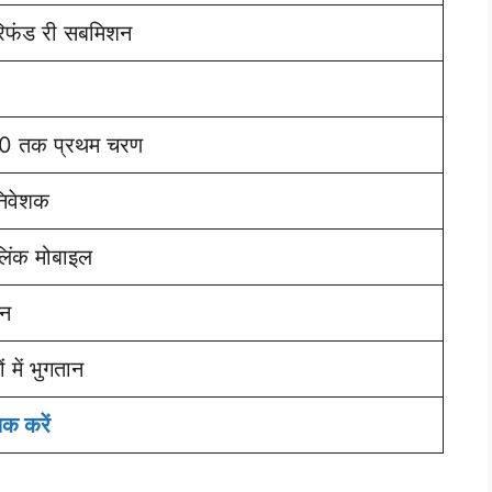
रिफंड री सबमिशन
0 तक प्रथम चरण
निवेशक
िंक मोबाइल
न
 में भुगतान
िक करें