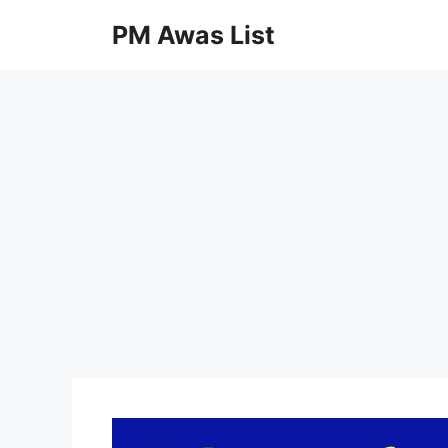
Skip
PM Awas List
to
content