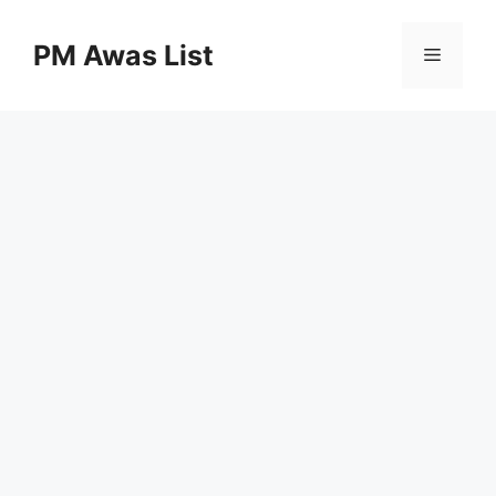
Skip
to
PM Awas List
Menu
content