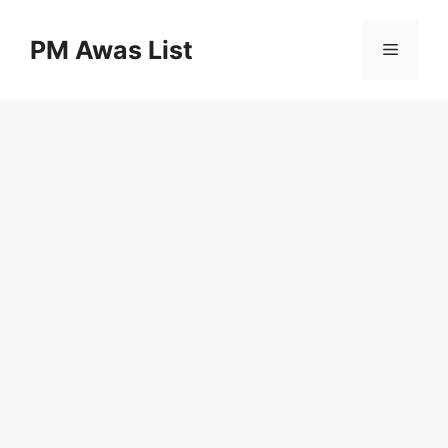
Skip
to
PM Awas List
Menu
content