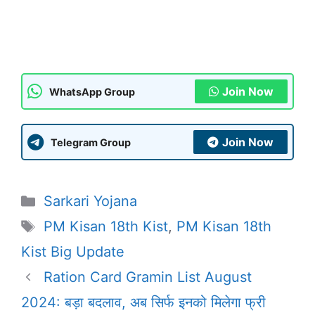
Join Now
WhatsApp Group
Join Now
Telegram Group
Categories
Sarkari Yojana
Tags
PM Kisan 18th Kist
,
PM Kisan 18th
Kist Big Update
Ration Card Gramin List August
2024: बड़ा बदलाव, अब सिर्फ इनको मिलेगा फ्री