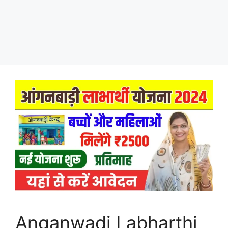
Anganwadi Labharthi