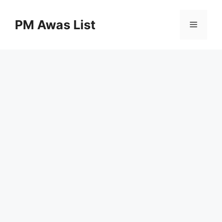
Skip
to
PM Awas List
Menu
content