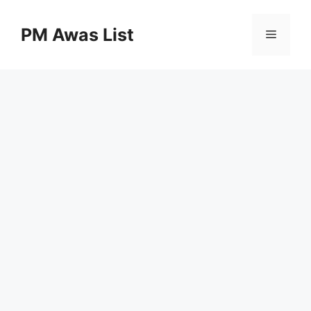
Skip
to
PM Awas List
Menu
content