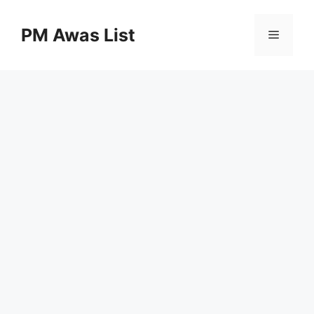
Skip
to
PM Awas List
Menu
content