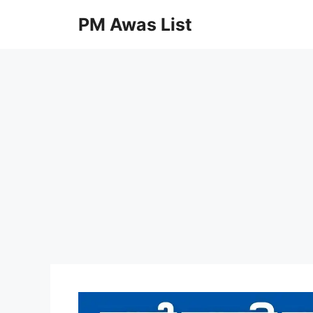
Skip
PM Awas List
to
content