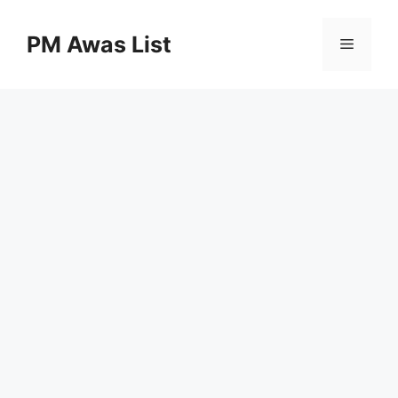
Skip
to
PM Awas List
Menu
content