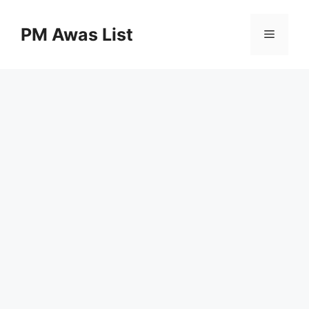
Skip
to
PM Awas List
Menu
content