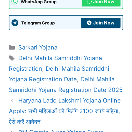
Join Now
WhatsApp Group
Join Now
Telegram Group
Categories
Sarkari Yojana
Tags
Delhi Mahila Samriddhi Yojana
Registration
,
Delhi Mahila Samriddhi
Yojana Registration Date
,
Delhi Mahila
Samriddhi Yojana Registration Date 2025
Haryana Lado Lakshmi Yojana Online
Apply: सभी महिलाओं को मिलेंगे 2100 रुपये महिना,
ऐसे करें आवेदन