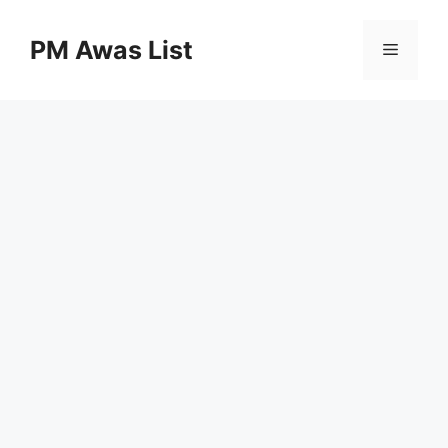
Skip
to
PM Awas List
Menu
content