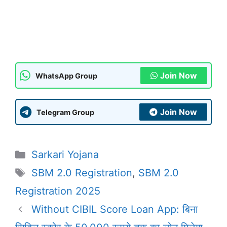
Join Now
WhatsApp Group
Join Now
Telegram Group
Categories
Sarkari Yojana
Tags
SBM 2.0 Registration
,
SBM 2.0
Registration 2025
Without CIBIL Score Loan App: बिना