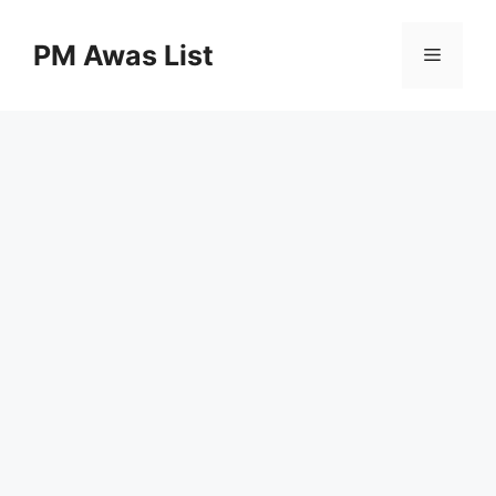
Skip
to
PM Awas List
Menu
content