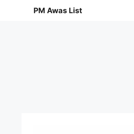
Skip
PM Awas List
to
content