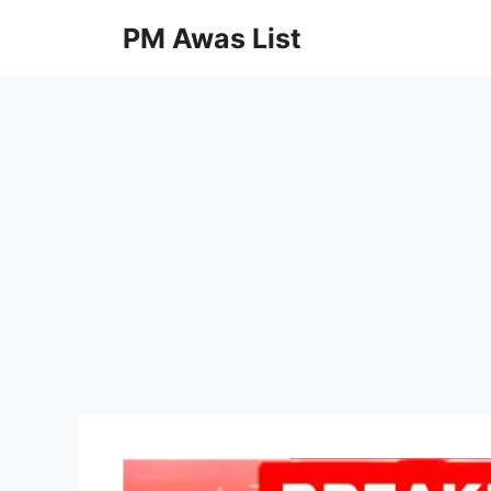
Skip
PM Awas List
to
content