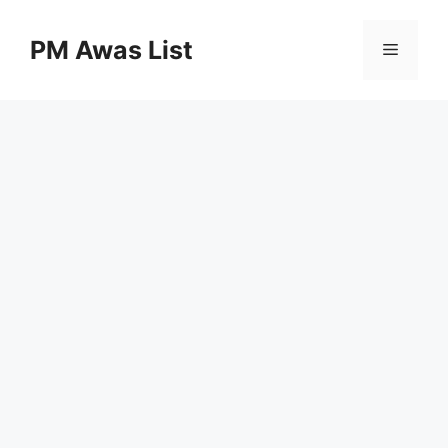
Skip
to
PM Awas List
Menu
content