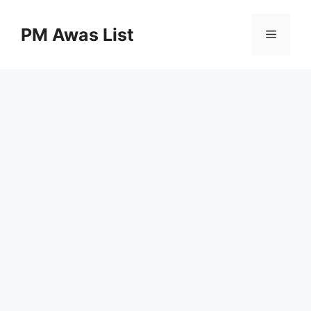
Skip
to
PM Awas List
Menu
content