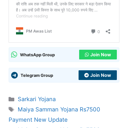
Join Now
WhatsApp Group
Join Now
Telegram Group
Categories
Sarkari Yojana
Tags
Maiya Samman Yojana Rs7500
Payment New Update