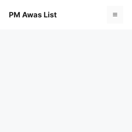
Skip
to
PM Awas List
Menu
content