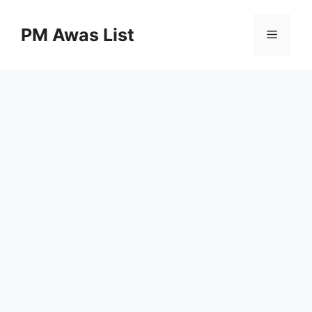
Skip
to
PM Awas List
Menu
content