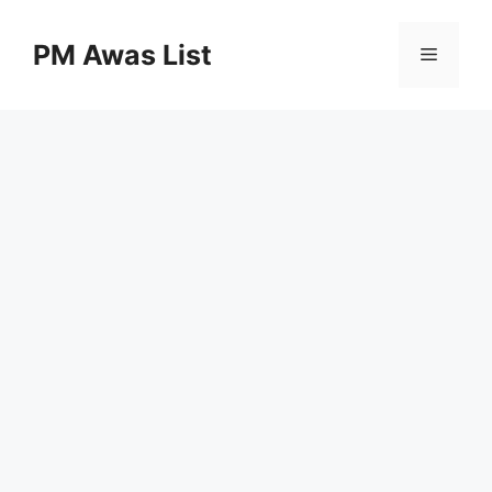
Skip
to
PM Awas List
Menu
content