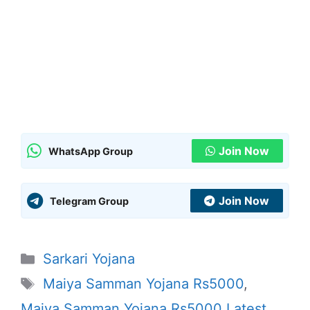
Join Now
WhatsApp Group
Join Now
Telegram Group
Categories
Sarkari Yojana
Tags
Maiya Samman Yojana Rs5000
,
Maiya Samman Yojana Rs5000 Latest