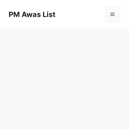
Skip
to
PM Awas List
Menu
content