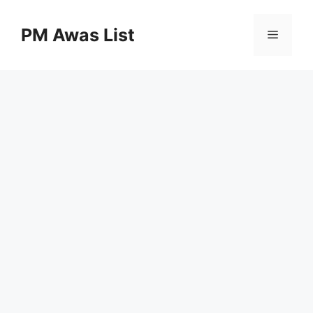
Skip
to
PM Awas List
Menu
content