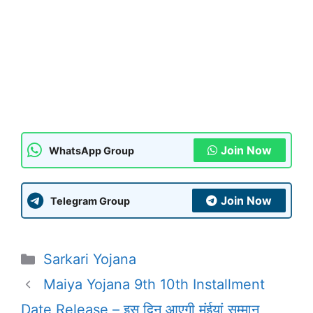
Join Now
WhatsApp Group
Join Now
Telegram Group
Categories
Sarkari Yojana
Maiya Yojana 9th 10th Installment
Date Release – इस दिन आएगी मंईयां सम्मान