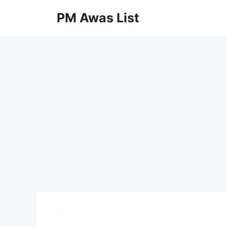
Skip
PM Awas List
to
content