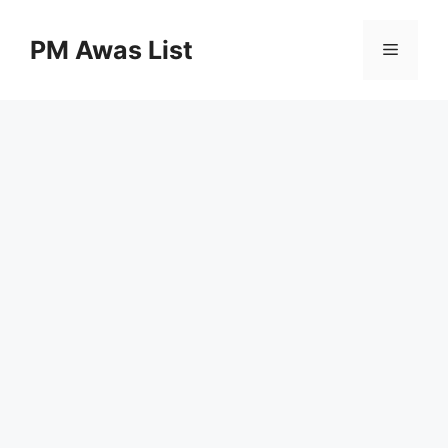
Skip
to
PM Awas List
Menu
content