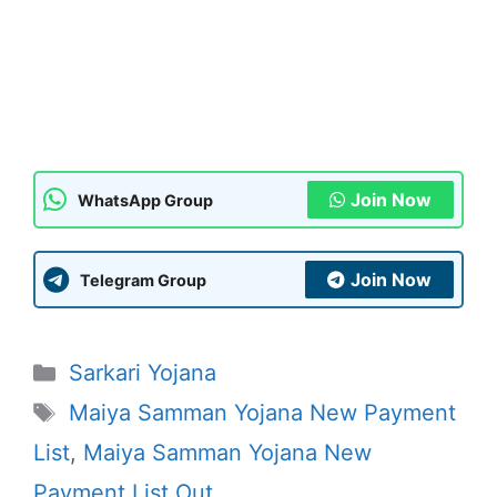
Join Now
WhatsApp Group
Join Now
Telegram Group
Categories
Sarkari Yojana
Tags
Maiya Samman Yojana New Payment
List
,
Maiya Samman Yojana New
Payment List Out