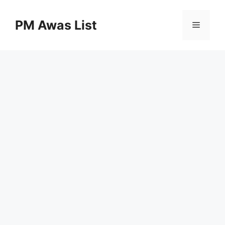
Skip
to
PM Awas List
Menu
content