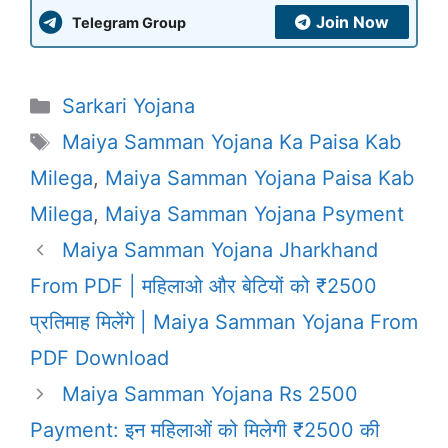
Join Now
Telegram Group
Categories
Sarkari Yojana
Tags
Maiya Samman Yojana Ka Paisa Kab
Milega
,
Maiya Samman Yojana Paisa Kab
Milega
,
Maiya Samman Yojana Psyment
Maiya Samman Yojana Jharkhand
From PDF | महिलाओ और बेटियों को ₹2500
प्रतिमाह मिलेंगे | Maiya Samman Yojana From
PDF Download
Maiya Samman Yojana Rs 2500
Payment: इन महिलाओं को मिलेगी ₹2500 की