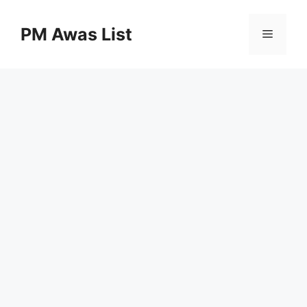
Skip
to
PM Awas List
Menu
content