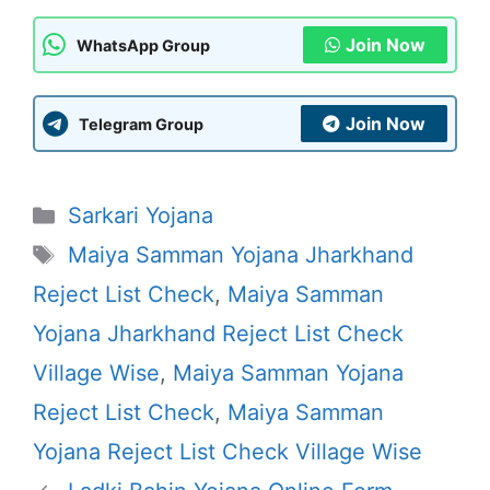
Join Now
WhatsApp Group
Join Now
Telegram Group
Categories
Sarkari Yojana
Tags
Maiya Samman Yojana Jharkhand
Reject List Check
,
Maiya Samman
Yojana Jharkhand Reject List Check
Village Wise
,
Maiya Samman Yojana
Reject List Check
,
Maiya Samman
Yojana Reject List Check Village Wise