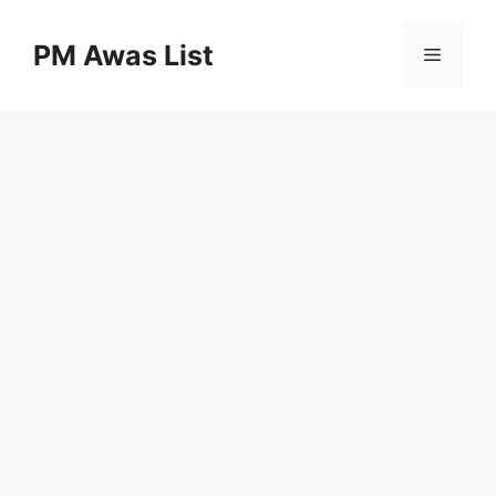
Skip
to
PM Awas List
Menu
content