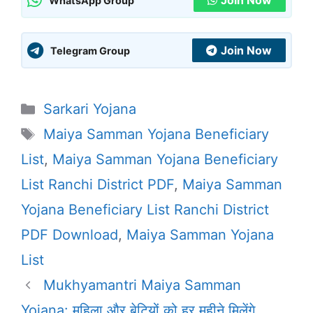
Join Now
WhatsApp Group
Join Now
Telegram Group
Categories
Sarkari Yojana
Tags
Maiya Samman Yojana Beneficiary
List
,
Maiya Samman Yojana Beneficiary
List Ranchi District PDF
,
Maiya Samman
Yojana Beneficiary List Ranchi District
PDF Download
,
Maiya Samman Yojana
List
Mukhyamantri Maiya Samman
Yojana: महिला और बेटियों को हर महीने मिलेंगे