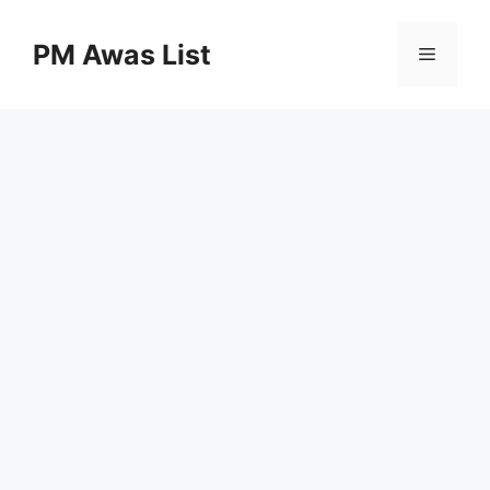
Skip
to
PM Awas List
Menu
content