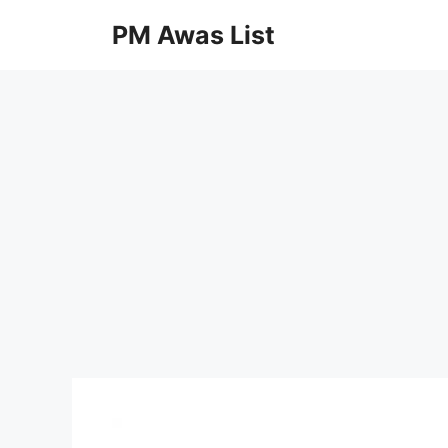
Skip
PM Awas List
to
content