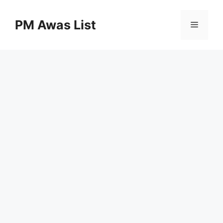
Skip
to
PM Awas List
Menu
content