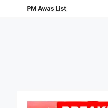
Skip
PM Awas List
to
content