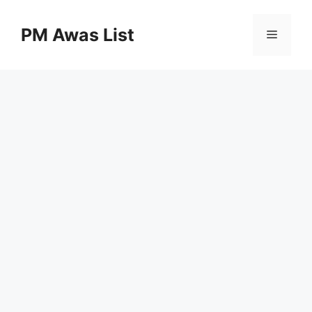
Skip
to
PM Awas List
Menu
content