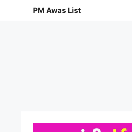
Skip
PM Awas List
to
content