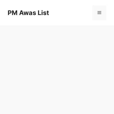
Skip
to
PM Awas List
Menu
content