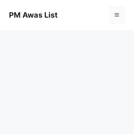
Skip
to
PM Awas List
Menu
content