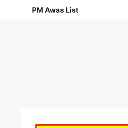
Skip
PM Awas List
to
content