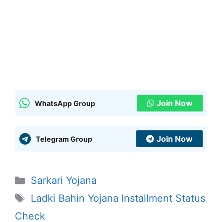
Join Now
WhatsApp Group
Join Now
Telegram Group
Categories
Sarkari Yojana
Tags
Ladki Bahin Yojana Installment Status
Check