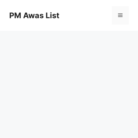
Skip
to
PM Awas List
Menu
content