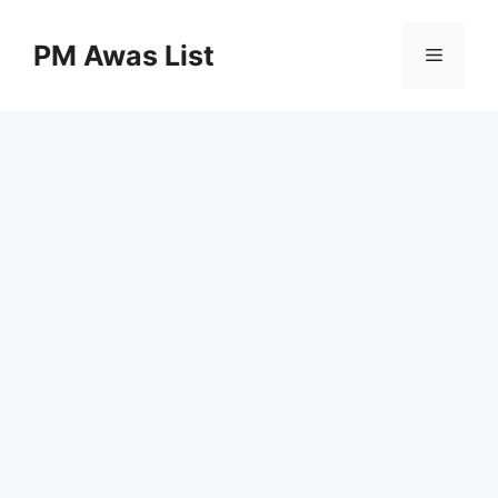
Skip
to
PM Awas List
Menu
content