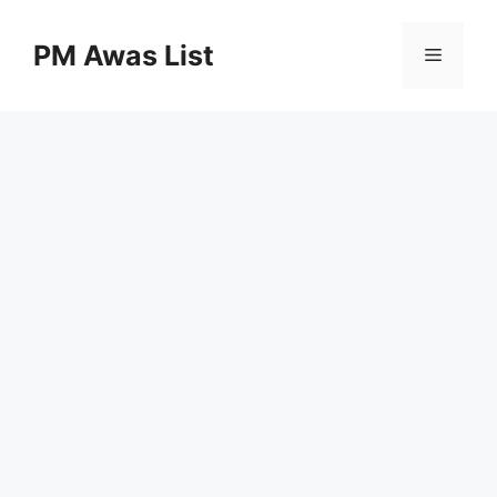
Skip
to
PM Awas List
Menu
content