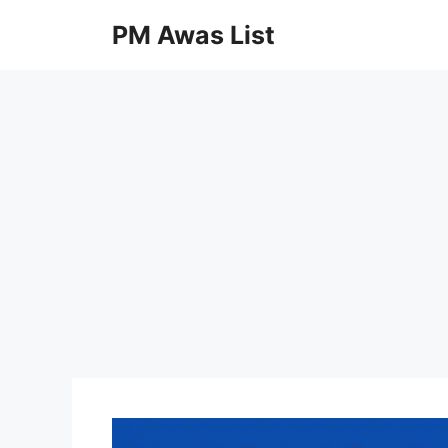
Skip
PM Awas List
to
content