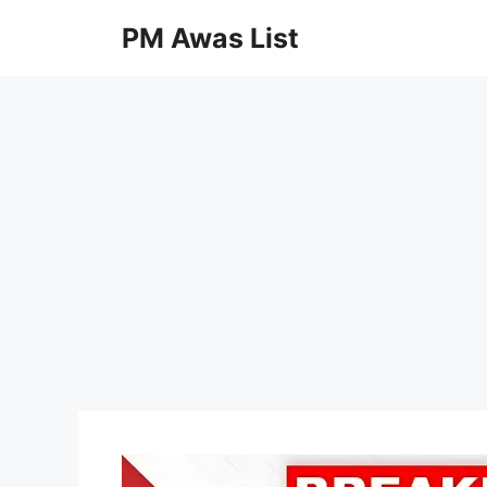
Skip
PM Awas List
to
content