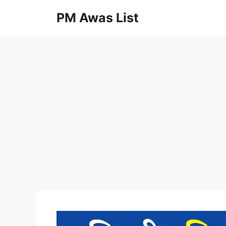
Skip
PM Awas List
to
content