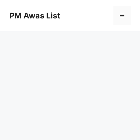
Skip
to
PM Awas List
Menu
content