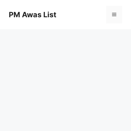
Skip
to
PM Awas List
Menu
content