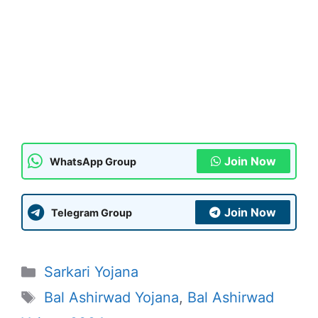
Join Now
WhatsApp Group
Join Now
Telegram Group
Categories
Sarkari Yojana
Tags
Bal Ashirwad Yojana
,
Bal Ashirwad